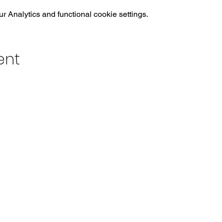
 Analytics and functional cookie settings.
ent
u
th Miami, FL 33155
rg
3872