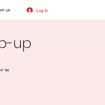
Log In
RT US
op-up
ro" de