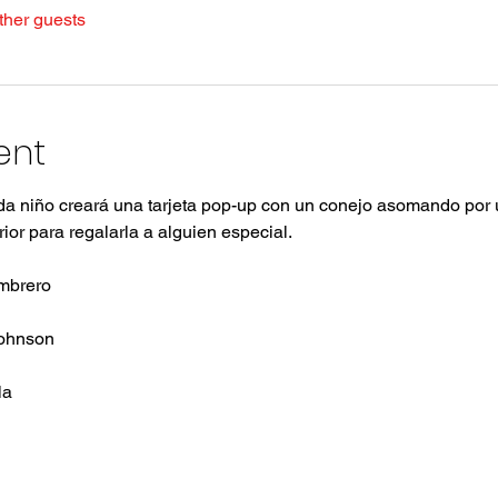
ther guests
ent
ada niño creará una tarjeta pop-up con un conejo asomando por
rior para regalarla a alguien especial.
ombrero
Johnson
la