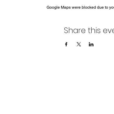
Google Maps were blocked due to your
Share this ev
CONTACT US:
Address: 4028 SW 57th Ave, So
Email:
contact@entrelibrosfest.o
Phone:
954-404-3584
|
305-773-